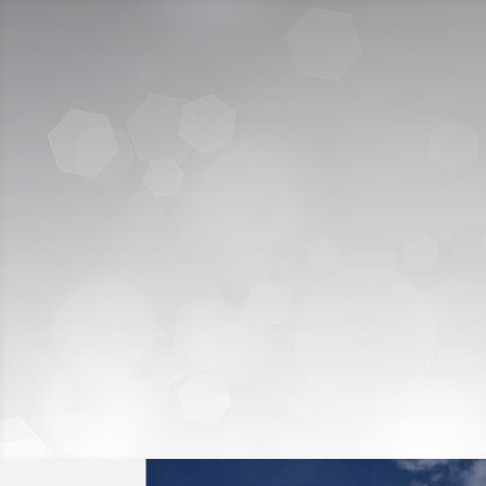
Call Us:
920009112
 للقبول
الخدمات الإلكترونية