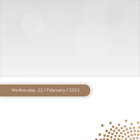
Wednesday ,22 / February / 2023