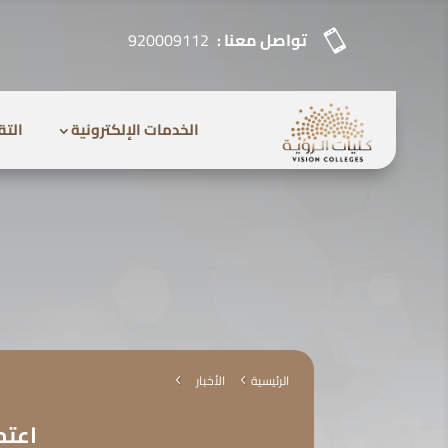

تواصل معنا :
920009112
الخدمات الإلكترونية
التق
الرئيسية
الأخبار
4
4
اعتم