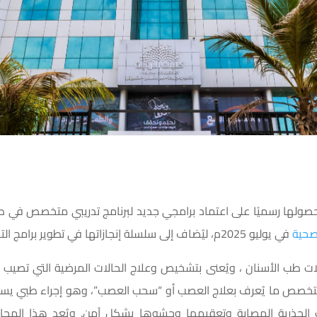
ولها رسميًا على اعتماد برامجي جديد لبرنامج تدريبي متخصص في 
صحية
في يوليو 2025م، ليُضاف إلى سلسلة إنجازاتها في تطوير برامج التدريب الصحي المتقدمة.
 طب الأسنان ، ويُعنى بتشخيص وعلاج الحالات المرضية التي تصيب لب
 التخصص ما يُعرف بعلاج العصب أو “سحب العصب”، وهو إجراء طبي يس
ات الجذرية المصابة وتعقيمها وحشوها بشكل آمن. ويُعد هذا المجا