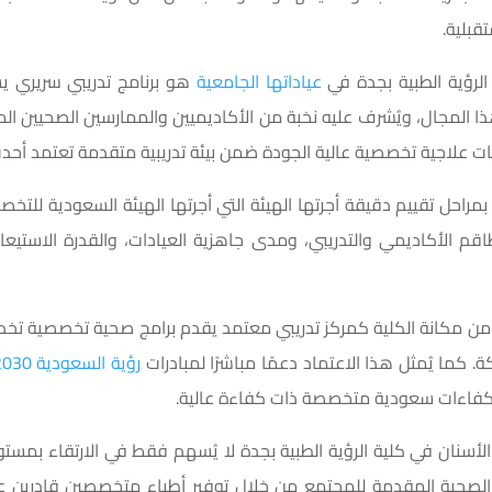
قبلية.
 الرؤية الطبية بجدة في
عياداتها الجامعية
هو برنامج تدريبي سريري ي
 المجال، ويُشرف عليه نخبة من الأكاديميين والممارسين الصحيين الم
ت علاجية تخصصية عالية الجودة ضمن بيئة تدريبية متقدمة تعتمد أحدث 
ج بمراحل تقييم دقيقة أجرتها الهيئة التي أجرتها الهيئة السعودية لل
اقم الأكاديمي والتدريبي، ومدى جاهزية العيادات، والقدرة الاستيعاب
زز من مكانة الكلية كمركز تدريبي معتمد يقدم برامج صحية تخصصية ت
كما يُمثل هذا الاعتماد دعمًا مباشرًا لمبادرات
رؤية السعودية 2030
 كفاءات سعودية متخصصة ذات كفاءة عالية.
سنان في كلية الرؤية الطبية بجدة لا يُسهم فقط في الارتقاء بمستوى 
صحية المقدمة للمجتمع من خلال توفير أطباء متخصصين قادرين عل