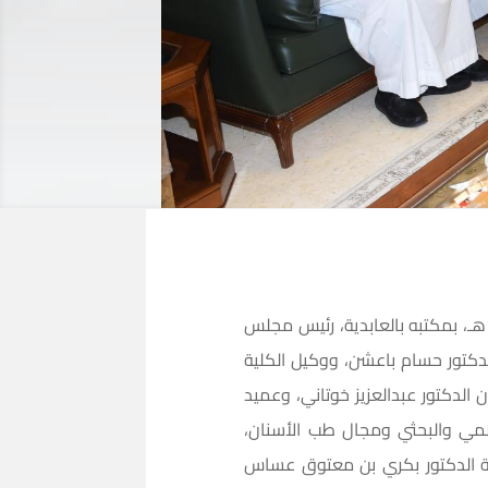
التقى معالي مدير جامعة أم القرى الدكتور بكري بن معتوق عساس يوم الأربعاء 25 جمادى الأولى 1438هـ، بمكتبه بالعابدية، رئيس مجلس
الدكتور حسام باعشن، ووكيل الكلية
 الدكتور عبدالعزيز خوتاني، وعميد
لعلمي والبحثي ومجال طب الأسنان،
امعة الدكتور بكري بن معتوق عساس