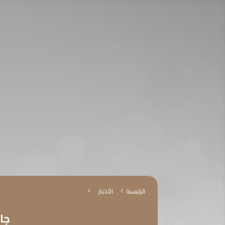
تواصل معنا :
920009112
الخدمات الإلكترونية
التق
الرئيسية
الأخبار
4
4
جا