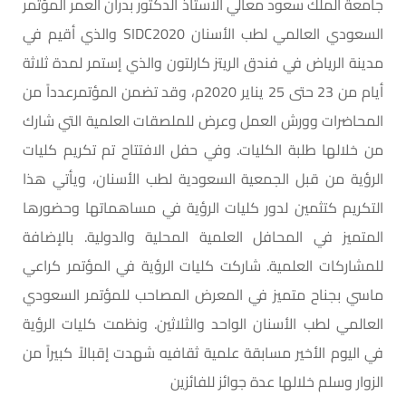
جامعة الملك سعود معالي الاستاذ الدكتور بدران العمر المؤتمر
السعودي العالمي لطب الأسنان SIDC2020 والذي أقيم في
مدينة الرياض في فندق الريتز كارلتون والذي إستمر لمدة ثلاثة
أيام من 23 حتى 25 يناير 2020م، وقد تضمن المؤتمرعدداً من
المحاضرات وورش العمل وعرض للملصقات العلمية التي شارك
من خلالها طلبة الكليات. وفي حفل الافتتاح تم تكريم كليات
الرؤية من قبل الجمعية السعودية لطب الأسنان، ويأتي هذا
التكريم كتثمين لدور كليات الرؤية في مساهماتها وحضورها
المتميز في المحافل العلمية المحلية والدولية. بالإضافة
للمشاركات العلمية. شاركت كليات الرؤية في المؤتمر كراعي
ماسي بجناح متميز في المعرض المصاحب للمؤتمر السعودي
العالمي لطب الأسنان الواحد والثلاثين. ونظمت كليات الرؤية
في اليوم الأخير مسابقة علمية ثقافيه شهدت إقبالاً كبيراً من
الزوار وسلم خلالها عدة جوائز للفائزين