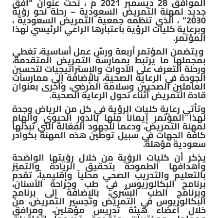
الموافق 28 ديسمبر 2021 م ، تحت عنوان “أفق
جديد لمهنة التمريض السعودية – رحلة نحو رؤية
2030” ، الذي تنظمه جمعية التمريض السعودية ،
وبرعاية كليات الرؤية باعتبارها الراعي الرئيسي لهذا
المؤتمر.
ويتضمن المؤتمر أربعة ورش عمل أساسية، تغطي
بمجملها ما يرتبط بممارسة التمريض المتقدمة،
ورحلة التعرف على الأدوات والإستراتيجيات لتحسين
الجودة في الرعاية الصحية، بالإضافة إلى ممارسات
العاملين الصحيين وسلامة المرضى، وأخرى بعنوان
قادة التمريض أثناء تحول الرعاية الصحية.
وتأتي رعاية كليات الرؤية في كل من الرياض وجدة
لهذا المؤتمر إيماناً منها بالدور الحيوي والهام
لمهنة التمريض، ودعماً للجهود الفعّالة التي تبذلها
كافة الجهات في سبيل توطين هذه المهنة بكوادر
سعودية مؤهلة.
يذكر أن كليات الرؤية من خلال رؤيتها الواضحة
وأهدافها الطموحة بتحقيق الريادة والتميّز
بالتعليم والتدريب الصحي محلياً وإقليمياً، تقدم
برنامج البكالوريوس في طب وجراحة الأسنان،
وبرنامج الطب البشري، بالإضافة إلى برنامج
البكالوريوس في التمريض وتجسير التمريض، من
خلال أعضاء هيئة تدريس مؤهلين، ومرافق