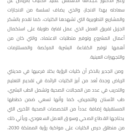
وعبرَ الدكتور عـبـدالله الدهمش عميد الكليات بالرياض عن
سعادته بهذا الانجاز، والذي يضاف لسلسة من الانجازات
والمشاريع التطويرية التي تشهدها الكليات، كما تقدم بالشكر
الجزيل لفريق العمل الذي عمل لفترة طويلة على استكمال
أعمال المشروع وتوفير متطلبات الاعتماد، والتي كان من
أهمها توفير الكفاءة البشرية المرخَصة والمستلزمات
والتجهيزات العينية.
ومن الجدير بالذكر أن كليات الرؤية بكلا فرعيها في مدينتي
الرياض وجدة تُعد من أبرز الكليات الرائدة في تقديم التعليم
والتدريب في عدد من المجالات الصحية وتشمل الطب البشري،
طب الأسنان والتمريض، كما وأنها تسعي ضمن خططها
المستقبلية إضافة عدداً من التخصصات الصحية الأخرى التي
يحتاجها القطاع الصحي وسوق العمل السعودي، ويأتي ذلك
من منطلق حرص الكليات على مواكبة رؤية المملكة 2030،