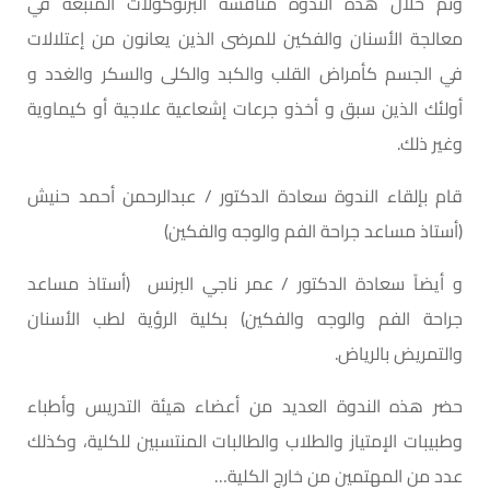
وتم خلال هذه الندوة مناقشة البرتوكولات المتبعة في
معالجة الأسنان والفكين للمرضى الذين يعانون من إعتلالات
في الجسم كأمراض القلب والكبد والكلى والسكر والغدد و
أولئك الذين سبق و أخذو جرعات إشعاعية علاجية أو كيماوية
وغير ذلك.
قام بإلقاء الندوة سعادة الدكتور / عبدالرحمن أحمد حنيش
(أستاذ مساعد جراحة الفم والوجه والفكين)
و أيضاً سعادة الدكتور / عمر ناجي البرنس (أستاذ مساعد
جراحة الفم والوجه والفكين) بكلية الرؤية لطب الأسنان
والتمريض بالرياض.
حضر هذه الندوة العديد من أعضاء هيئة التدريس وأطباء
وطبيبات الإمتياز والطلاب والطالبات المنتسبين للكلية، وكذلك
عدد من المهتمين من خارج الكلية…