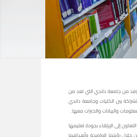
دأ التعاون والشراكة الاستراتيجية، فقد زار كلية الرؤية بالرياض في يوم الإثنين ٢١/٣/٢٠٢٢ م وفد من جامعة داندي التي تعد من
الشراكة بين الكليات وجامعة داندي
علومات والبيانات والخبرات معها.
لتعاون إلى الإرتقاء بجودة تعليمها
ن خلال رؤيتها الواضحة وأهدافها