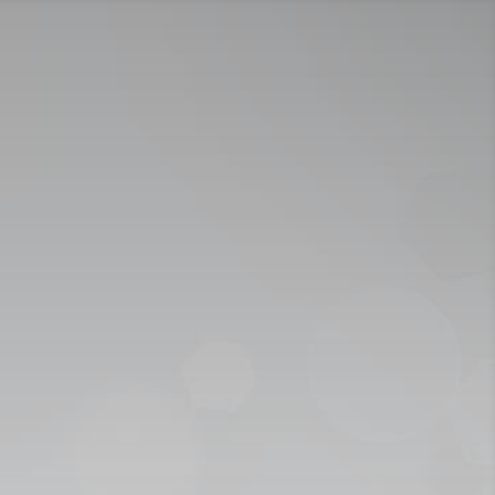
تواصل معنا :
920009112
الخدمات الإلكترونية
التق