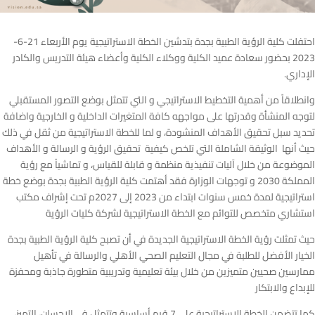
احتفلت كلية الرؤية الطبية بجدة بتدشين الخطة الاستراتيجية يوم الأربعاء 21-6-
2023 بحضور سعادة عميد الكلية ووكلاء الكلية وأعضاء هيئة التدريس والكادر
الإداري.
وانطلاقاً من أهمية التخطيط الاستراتيجي و التي تتمثل بوضع التصور المستقبلي
لتوجه المنشأة وقدرتها على مواجهه كافة المتغيرات الداخلية و الخارجية واضافة
تحديد سبل تحقيق الأهداف المنشودة، و لما للخطة الاستراتيجية من ثقل في ذلك
حيث أنها الوثيقة الشاملة التي تلخص كيفية تحقيق الرؤية و الرسالة و الأهداف
الموضوعة من خلال آليات تنفيذية منظمة و قابلة للقياس، و تماشياً مع رؤية
المملكة 2030 و توجهات الوزارة فقد أهتمت كلية الرؤية الطبية بجدة بوضع خطة
استراتيجية لمدة خمس سنوات ابتداء من 2023 إلى 2027م تحت إشراف مكتب
استشاري متخصص للتوائم مع الخطة الاستراتيجية لشركة كليات الرؤية
حيث تمثلت رؤية الخطة الاستراتيجية الجديدة في أن تصبح كلية الرؤية الطبية بجدة
الخيار الأفضل للطلبة في مجال التعليم الصحي الأهلي والرسالة في تأهيل
ممارسين صحيين متميزين من خلال بيئة تعليمية وتدريبية متطورة جاذبة ومحفزة
للإبداع والابتكار
كما تتضمن الخطة الاستراتيجية على 7 قيم أساسية وتتمثل في الإحسان، التميز،