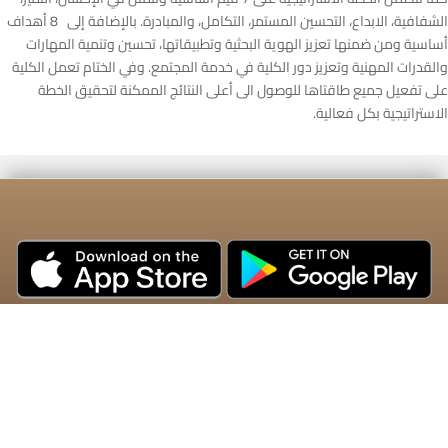
الشفافية، الابداع، التحسين المستمر، التكامل، والمبادرة. بالإضافة إلى 8 أهداف
أساسية ومن ضمنها تعزيز الهوية البحثية وتطبيقاتها، تحسين وتنمية المهارات
والقدرات المهنية وتعزيز دور الكلية في خدمة المجتمع. وفي الختام تعمل الكلية
على تفعيل جميع طاقتاها للوصول الى أعلى النتائج الممكنة لتحقيق الخطة
الاستراتيجية بكل فعالية.