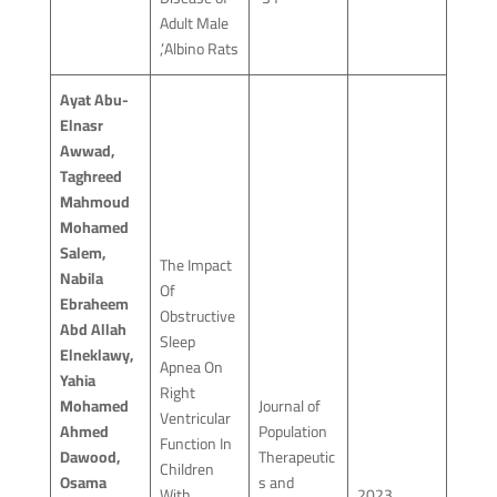
Adult Male
Albino Rats’,
Ayat Abu-
Elnasr
Awwad,
Taghreed
Mahmoud
Mohamed
Salem,
The Impact
Nabila
Of
Ebraheem
Obstructive
Abd Allah
Sleep
Elneklawy,
Apnea On
Yahia
Right
Mohamed
Journal of
Ventricular
Ahmed
Population
Function In
Dawood,
Therapeutic
Children
Osama
s and
With
2023