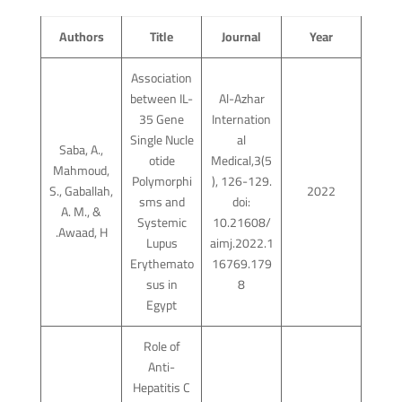
Authors
Title
Journal
Year
Association
between IL-
Al-Azhar
35 Gene
Internation
Single Nucle
al
Saba, A.,
otide
Medical,3(5
Mahmoud,
Polymorphi
), 126-129.
S., Gaballah,
2022
sms and
doi:
A. M., &
Systemic
10.21608/
Awaad, H.
Lupus
aimj.2022.1
Erythemato
16769.179
sus in
8
Egypt
Role of
Anti-
Hepatitis C