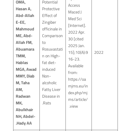
OMA,
Potential
Access
Hasan A,
Protective
Maced J
Abd-Allah
Effect of
Med Sci
E-EE,
Zingiber
[Internet].
Mahmoud
officinale in
2022 Apr.
ME, Abd-
Comparison
30 [cited
Allah FM,
to
2025 Jan.
Abuamara
Rosuvastati
15];10(A):9
2022
TMM,
n on High-
16-23.
Hablas
fat diet-
Available
MGA, Awad
induced
from:
MMY, Diab
Non-
https://oa
M, Taha
alcoholic
mjms.eu/in
AM,
Fatty Liver
dex.php/mj
Radwan
Disease in
ms/article/
MK,
Rats.
view.
Abulkhair
NH, Abdel-
Hady AA.