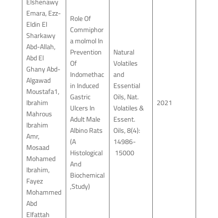
Elshenawy
Emara, Ezz-
Role Of
Eldin El
Commiphor
Sharkawy
a molmol In
Abd-Allah,
Prevention
Natural
Abd El
Of
Volatiles
Ghany Abd-
Indomethac
and
Algawad
in Induced
Essential
Moustafa1,
Gastric
Oils, Nat.
Ibrahim
2021
Ulcers In
Volatiles &
Mahrous
Adult Male
Essent.
Ibrahim
Albino Rats
Oils, 8(4):
Amr,
(A
14986-
Mosaad
Histological
15000
Mohamed
And
Ibrahim,
Biochemical
Fayez
Study),
Mohammed
Abd
Elfattah