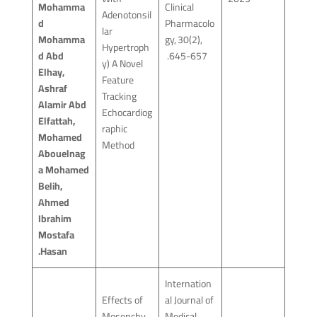
Mohamma
Clinical
Adenotonsil
d
Pharmacolo
lar
Mohamma
gy, 30(2),
Hypertroph
d Abd
645-657.
y) A Novel
Elhay,
Feature
Ashraf
Tracking
Alamir Abd
Echocardiog
Elfattah,
raphic
Mohamed
Method
Abouelnag
a Mohamed
Belih,
Ahmed
Ibrahim
Mostafa
Hasan.
Internation
Effects of
al Journal of
Mesenchy
Medical