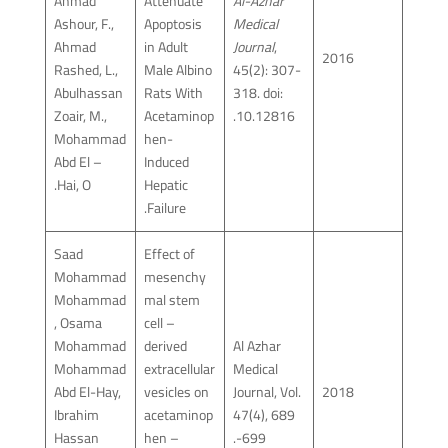
Ahmad
Attenuate
Al-Azhar
Ashour, F.,
Apoptosis
Medical
Ahmad
in Adult
Journal
,
2016
Rashed, L.,
Male Albino
45(2): 307-
Abulhassan
Rats With
318. doi:
Zoair, M.,
Acetaminop
10.12816.
Mohammad
hen-
Abd El –
Induced
Hai, O.
Hepatic
Failure.
Saad
Effect of
Mohammad
mesenchy
Mohammad
mal stem
, Osama
cell –
Mohammad
derived
Al Azhar
Mohammad
extracellular
Medical
Abd El-Hay,
vesicles on
Journal, Vol.
2018
Ibrahim
acetaminop
47(4), 689
Hassan
hen –
-699.