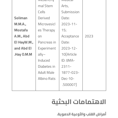
mal Stem
Arts,
Cells
Submission
Soliman
Derived
Date:
M.M.A.,
Microvesicl
2023-11-
Mostafa
es Therapy
15;
A.M., Abd
on
Acceptance
2023
El HayW.M.,
Pancreas in
Date:
and Abd El
Experiment
2023-12-
Hay O.M.M.
ally–
10[Article
Induced
ID: IJMA-
Diabetes in
2311-
Adult Male
1877-023-
Albino Rats
Dec-10-
S00007].
الاهتمامات البحثية
أمراض القلب والأوعية الدموية.