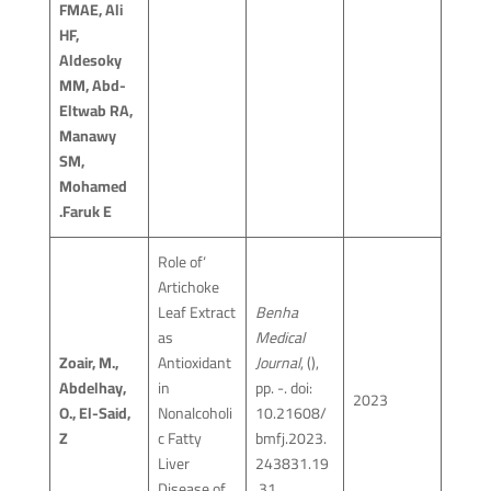
FMAE, Ali
HF,
Aldesoky
MM, Abd-
Eltwab RA,
Manawy
SM,
Mohamed
Faruk E.
‘Role of
Artichoke
Leaf Extract
Benha
as
Medical
Zoair, M.,
Antioxidant
Journal
, (),
Abdelhay,
in
pp. -. doi:
2023
O., El-Said,
Nonalcoholi
10.21608/
Z
c Fatty
bmfj.2023.
Liver
243831.19
Disease of
31