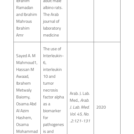
Ibrahim
adult male
Ramadan
albino rats.
and Ibrahim
The Arab
Mahrous
journal of
Ibrahim
laboratory
Amr
medicine
The use of
Sayed A. M
Interleukin-
Mahmoud1,
6,
Hassan M
interleukin
Awaad,
10 and
Ibrahem
tumor
Metwaly
necrosis
Arab. J. Lab.
Baiomy,
factor alpha
Med.,
Arab.
Osama Abd
as a
J. Lab. Med.
2020
Al Azim
biomarker
Vol. 45, No.
Hashem,
for
2:121-131.
Osama
pathogenes
Mohammad
is and