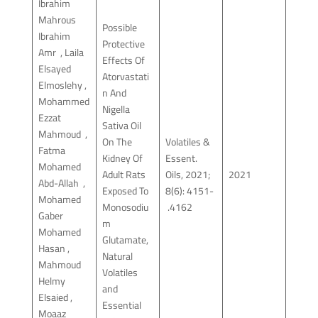
Ibrahim
Mahrous
Possible
Ibrahim
Protective
Amr , Laila
Effects Of
Elsayed
Atorvastati
Elmoslehy ,
n And
Mohammed
Nigella
Ezzat
Sativa Oil
Mahmoud ,
On The
Volatiles &
Fatma
Kidney Of
Essent.
Mohamed
Adult Rats
Oils, 2021;
2021
Abd-Allah ,
Exposed To
8(6): 4151-
Mohamed
Monosodiu
4162.
Gaber
m
Mohamed
Glutamate,
Hasan ,
Natural
Mahmoud
Volatiles
Helmy
and
Elsaied ,
Essential
Moaaz