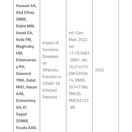
Awwad AA,
Abd Elhay
OMM,
Rabie MM,
Awad EA,
Int J Gen
Kotb FM,
Med. 2022
Impact of
Maghraby
Jun
Systemic
HM,
17;15:5681
Diseases
Eldamaraw
-5691. doi:
on
y RH,
10.2147/IJ
Olfactory
2022
Dawood
GM.S3559
Function in
YMA, Balat
74. PMID:
COVID-19
MIEI, Hasan
35747780;
Infected
AIM,
PMCID:
Patients
Elsheshiny
PMC92127
AH, El
89.
Sayed
SSMM,
Fouda AAB,