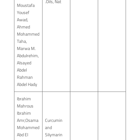
Oils, Nat.
Moustafa
Yousef
Awad,
Ahmed
Mohammed
Taha,
Marwa M.
Abdulrehim,
Alsayed
Abdel
Rahman
Abdel Hady
Ibrahim
Mahrous
Ibrahim
Amr,Osama
Curcumin
Mohammed
and
Abd El
Silymarin