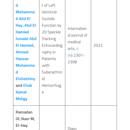
d
t of Left
Mohamme
Ventricle
d Abd El
Systolic
Hay
,
Abd El
Function by
internation
Hamied
2D Speckle
al journal of
Ismaiel Abd
Tracking
medical
El Hamied
,
Echocardiog
2022
arts,
4
Ahmed
raphy in
(4
): 2301-
Hassan
Patients
2308
Mohamme
with
d
Subarachno
Elsheshiny
id
and
Ehab
Hemorrhag
Kamal
e
Meligy
Ramadan
OI, Nasr M,
El-Hay
Open