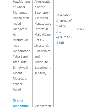
Hay,Moham
Amelioratio
ed Gaber
n of the
Mohamed
Bisphenol-
internation
Hasan,Mah
A induced
al journal of
moud
Hepatotoxic
medical
Diab,Amal
Effects in
2022
arts,
H.
Male Albino
4(2
): 2141-
Ibrahim,Ah
Rats: A
2148.
med
structural,
Mohammed
Biochemical
Taha,Samir
and
Atef Farid
Molecular
Elmetwally,
Experiment
Moaaz
al Study,
Moustafa
Yousef
Awad
Osama
Mohamme
Assessmen