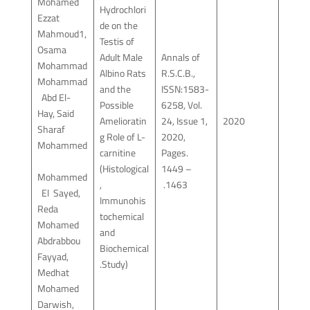
Mohamed
Hydrochlori
Ezzat
de on the
Mahmoud1,
Testis of
Osama
Adult Male
Annals of
Mohammad
Albino Rats
R.S.C.B.,
Mohammad
and the
ISSN:1583-
Abd El-
Possible
6258, Vol.
Hay, Said
Amelioratin
24, Issue 1,
2020
Sharaf
g Role of L-
2020,
Mohammed
carnitine
Pages.
(Histological
1449 –
Mohammed
,
1463.
El Sayed,
Immunohis
Reda
tochemical
Mohamed
and
Abdrabbou
Biochemical
Fayyad,
Study).
Medhat
Mohamed
Darwish,