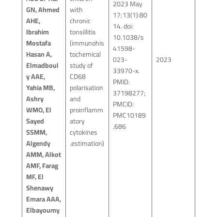
2023 May
GN, Ahmed
with
17;13(1):80
AHE,
chronic
14. doi:
Ibrahim
tonsillitis
10.1038/s
Mostafa
(immunohis
41598-
Hasan A,
tochemical
023-
2023
Elmadboul
study of
33970-x.
y AAE,
CD68
PMID:
Yahia MB,
polarisation
37198277;
Ashry
and
PMCID:
WMO, El
proinflamm
PMC10189
Sayed
atory
686.
SSMM,
cytokines
Algendy
estimation).
AMM, Alkot
AMF, Farag
MF, El
Shenawy
Emara AAA,
Elbayoumy