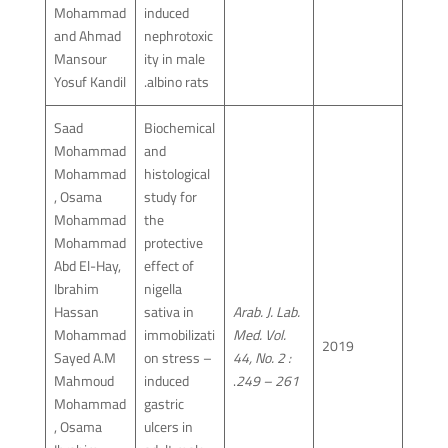
Mohammad
induced
and Ahmad
nephrotoxic
Mansour
ity in male
Yosuf Kandil
albino rats.
Saad
Biochemical
Mohammad
and
Mohammad
histological
, Osama
study for
Mohammad
the
Mohammad
protective
Abd El-Hay,
effect of
Ibrahim
nigella
Hassan
sativa in
Arab. J. Lab.
Mohammad
immobilizati
Med. Vol.
2019
Sayed A.M
on stress –
44, No. 2 :
Mahmoud
induced
.
249 – 261
Mohammad
gastric
, Osama
ulcers in