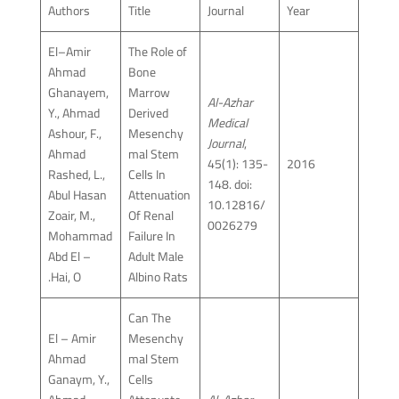
Authors
Title
Journal
Year
El–Amir
The Role of
Ahmad
Bone
Ghanayem,
Marrow
Al-Azhar
Y., Ahmad
Derived
Medical
Ashour, F.,
Mesenchy
Journal
,
Ahmad
mal Stem
45(1): 135-
2016
Rashed, L.,
Cells In
148. doi:
Abul Hasan
Attenuation
10.12816/
Zoair, M.,
Of Renal
0026279
Mohammad
Failure In
Abd El –
Adult Male
Hai, O.
Albino Rats
Can The
El – Amir
Mesenchy
Ahmad
mal Stem
Ganaym, Y.,
Cells