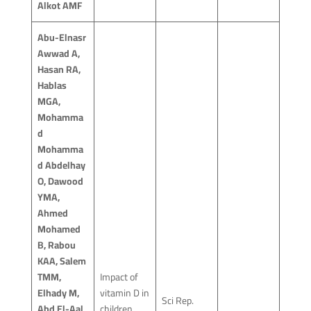
Alkot AMF
Abu-Elnasr
Awwad A,
Hasan RA,
Hablas
MGA,
Mohamma
d
Mohamma
d Abdelhay
O, Dawood
YMA,
Ahmed
Mohamed
B, Rabou
KAA, Salem
TMM,
Impact of
Elhady M,
vitamin D in
Sci Rep.
Abd El-Aal
children