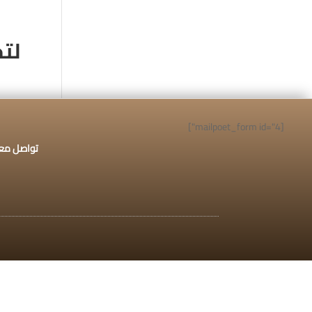
اتصل الآن:
920009112
لت
تسجيل جديد/دخول
الخدم
[mailpoet_form id="4"]
تواصل معن