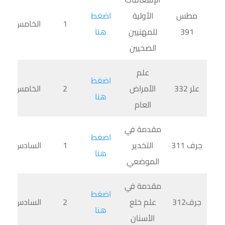
مطس
الأولية
اضغط
1
الخامس
391
للمهنيين
هنا
الصحيين
علم
اضغط
علر 332
الأمراض
2
الخامس
هنا
العام
مقدمة في
اضغط
جرف 311
التخدير
1
السادس
هنا
الموضعي
مقدمة في
اضغط
جرف312
علم خلع
2
السادس
هنا
الأسنان