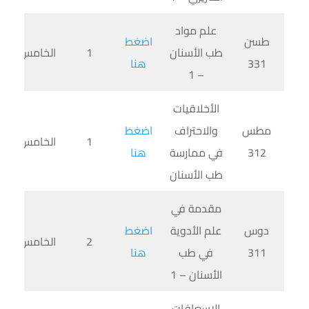
علم مواد
طسن
اضغط
طب الأسنان
1
الخامس
331
هنا
– 1
الأخلاقيات
مطس
والاحتراف
اضغط
1
الخامس
312
في ممارسة
هنا
طب الأسنان
مقدمة في
دوس
علم الأدوية
اضغط
2
الخامس
311
في طب
هنا
الأسنان – 1
الإسعافات