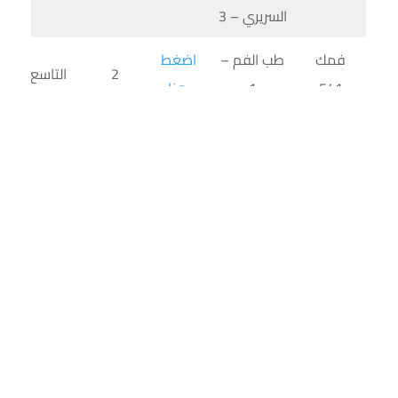
السريري – 3
فمك
طب الفم –
اضغط
2
التاسع
541
1
هنا
جراحة الفم
اضغط
جرف512
1
العاشر
السريري – 4
هنا
فمك
طب الفم –
اضغط
2
العاشر
542
2
هنا
ترميم
اضغط
طسن512
الأسنان
1
العاشر
هنا
السريري – 4
علاج اللب
طسن
اضغط