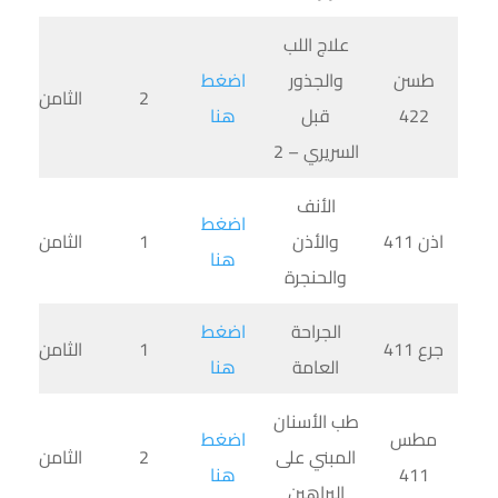
علاج اللب
طسن
والجذور
اضغط
2
الثامن
422
قبل
هنا
السريري – 2
الأنف
اضغط
اذن 411
والأذن
1
الثامن
هنا
والحنجرة
الجراحة
اضغط
جرع 411
1
الثامن
العامة
هنا
طب الأسنان
مطس
اضغط
المبني على
2
الثامن
411
هنا
البراهين