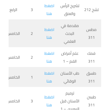
تشريح الرأس
اضغط
تشح 212
3
الرابع
والعنق
هنا
مقدمة في
مطس
اضغط
البحث
2
الخامس
311
هنا
العلمي
فمك
علم أمراض
اضغط
2
الخامس
311
الفم – 1
هنا
طسق
طب الأسنان
اضغط
1
الخامس
311
الوقائي
هنا
ترميم
طسن
اضغط
الأسنان قبل
3
الخامس
311
هنا
السريري – 1