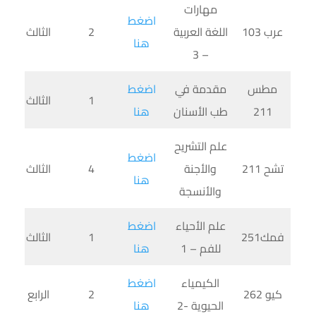
مهارات
اضغط
عرب 103
اللغة العربية
2
الثالث
هنا
– 3
مطس
مقدمة في
اضغط
1
الثالث
211
طب الأسنان
هنا
علم التشريح
اضغط
تشح 211
والأجنة
4
الثالث
هنا
والأنسجة
علم الأحياء
اضغط
فمك251
1
الثالث
للفم – 1
هنا
الكيمياء
اضغط
كيو 262
2
الرابع
الحيوية -2
هنا