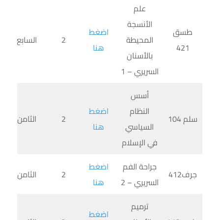
علم
الأنسجة
طسق
اضغط
المحيطة
2
السابع
421
هنا
بالأسنان
السريري – 1
أسس
النظام
اضغط
سلم 104
2
الثامن
السياسي
هنا
في الإسلام
جراحة الفم
اضغط
جرف412
2
الثامن
السريري – 2
هنا
ترميم
اضغط