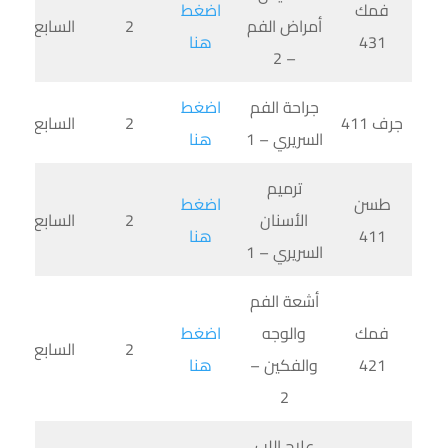
فمك
اضغط
أمراض الفم
2
السابع
431
هنا
– 2
جراحة الفم
اضغط
جرف 411
2
السابع
السريري – 1
هنا
ترميم
طسن
اضغط
الأسنان
2
السابع
411
هنا
السريري – 1
أشعة الفم
فمك
والوجه
اضغط
2
السابع
421
والفكين –
هنا
2
علاج اللب