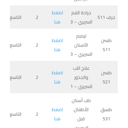
جراحة الفم
اضغط
جرف 511
2
التاسع
السريري – 3
هنا
ترميم
طسن
اضغط
الأسنان
2
التاسع
511
هنا
السريري – 3
علاج اللب
طسن
اضغط
والجذور
2
التاسع
521
هنا
السريري – 1
طب أسنان
طسق
الأطفال
اضغط
2
التاسع
531
قبل
هنا
السريري