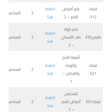
فمك
علم أمراض
اضغط
2
السادس
312
الفم – 2
هنا
علم مواد
اضغط
طسن332
طب الأسنان
2
السادس
هنا
– 2
أشعة الفم
فمك
والوجه
اضغط
2
السادس
321
والفكين –
هنا
1
تشخيص
اضغط
فمك331
أمراض الفم
2
السادس
هنا
– 1