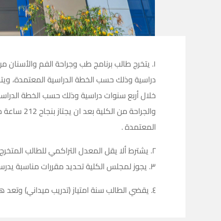
خلال أربع سنوات دراسية وذلك حسب الخطة الدراسية
والجراحة م
المعتمدة .
٢. يشترط ألا يقل المعدل التراكمي للطالب المتخرج عن 2 من 5.
٣. يجوز لمجلس الكلية تحديد مقررات مناسبة يدرسها الطالب في الكلية لرفع معدله التراكمي وذلك حال نجاحه في المقررات ورسوبه في المعدل.
٤. يقضي الطالب سنة امتياز (تدريب ميداني) وتعد هذه السنة جزء من البرنامج ولا يمنح الطالب شهادة التخرج الا بعد اكمالها.