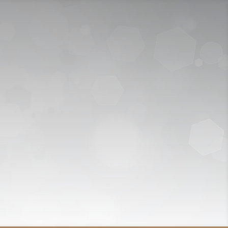
اتصل الآن:
920009112
دخول/جديد
الخدمات الإل