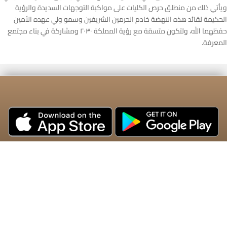
ويأتي ذلك من منطلق حرص الكليات على مواكبة التوجهات السديدة والرؤية
الحكيمة لقائد هذه النهضة خادم الحرمين الشريفين وسمو ولي عهده الأمين
حفظهما الله، ولتكون متسقة مع رؤية المملكة ٢٠٣٠ ومشاركة في بناء مجتمع
المعرفة.
تواصل معنا
التوظيف
سياسة الخصوصية