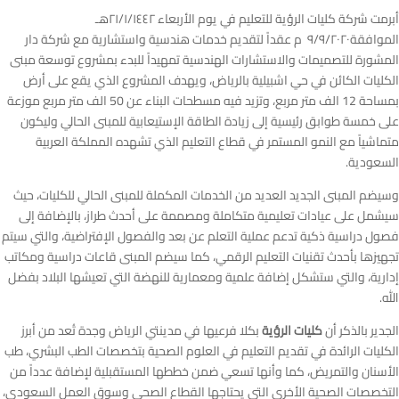
أبرمت شركة كليات الرؤية للتعليم في يوم الأربعاء ٢١/١/١٤٤٢هـ
الموافقة٩/٩/٢٠٢٠ م عقداً لتقديم خدمات هندسية واستشارية مع شركة دار
المشورة للتصميمات والاستشارات الهندسية تمهيداً للبدء بمشروع توسعة مبنى
الكليات الكائن في حي اشبيلية بالرياض، ويهدف المشروع الذي يقع على أرض
بمساحة 12 الف متر مربع، وتزيد فيه مسطحات البناء عن 50 الف متر مربع موزعة
على خمسة طوابق رئيسية إلى زيادة الطاقة الإستيعابية للمبنى الحالي وليكون
متماشياً مع النمو المستمر في قطاع التعليم الذي تشهده المملكة العربية
السعودية.
وسيضم المبنى الجديد العديد من الخدمات المكملة للمبنى الحالي للكليات، حيث
سيشمل على عيادات تعليمية متكاملة ومصممة على أحدث طراز، بالإضافة إلى
فصول دراسية ذكية تدعم عملية التعلم عن بعد والفصول الإفتراضية، والتي سيتم
تجهيزها بأحدث تقنيات التعليم الرقمي، كما سيضم المبنى قاعات دراسية ومكاتب
إدارية، والتي ستشكل إضافة علمية ومعمارية للنهضة التي تعيشها البلاد بفضل
الله.
الجدير بالذكر أن
كليات الرؤية
بكلا فرعيها في مدينتي الرياض وجدة تُعد من أبرز
الكليات الرائدة في تقديم التعليم في العلوم الصحية بتخصصات الطب البشري، طب
الأسنان والتمريض، كما وأنها تسعي ضمن خططها المستقبلية لإضافة عدداً من
التخصصات الصحية الأخرى التي يحتاجها القطاع الصحي وسوق العمل السعودي،