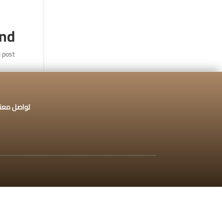
تواصل معنا :
920009112
und
 post.
الخدمات الإلكترونية
التق
تواصل معنا