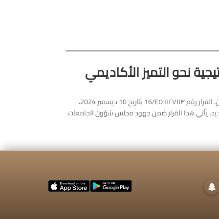
جية نحو التميز الأكاديمي
أصدر معالي وزير التعليم، رئيس مجلس شؤون الجامعات، الدكتور يوسف بن عبدالله البنيان، القرار رقم 16/٤٥٠١١٢٧١١٣ بتاريخ 10 ديسمبر 2024،
جديد. يأتي هذا القرار ضمن جهود مجلس شؤون الجامعات