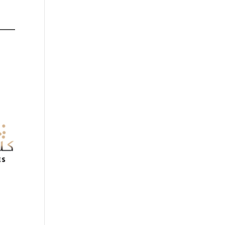
تواصل معنا :
920009112
الخدمات الإلكترونية
التق