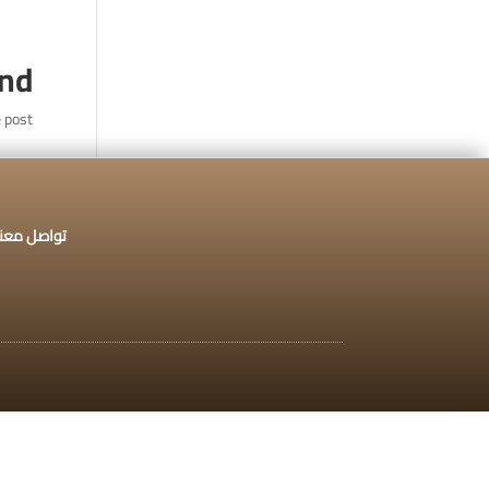
تواصل معنا :
920009112
und
 post.
الخدمات الإلكترونية
التق
تواصل معنا