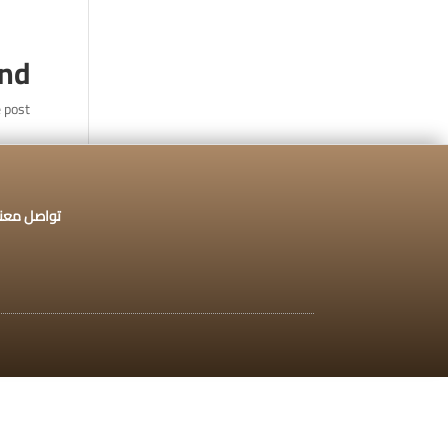
تواصل معنا :
920009112
und
 post.
الخدمات الإلكترونية
التق
تواصل معنا