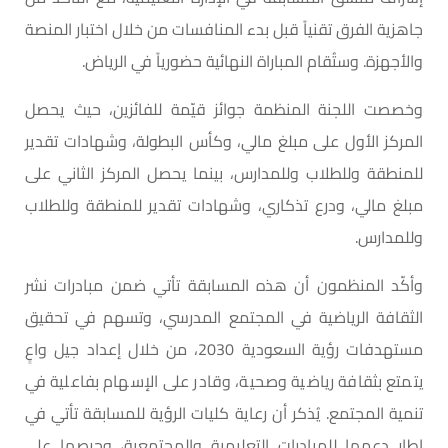
جاهزية الفرق تقنياً قبل بدء المنافسات من خلال اختبار المنصة
والأجهزة. وستُقام المباراة النهائية حضورياً في الرياض.
وخصصت اللجنة المنظمة جوائز قيّمة للفائزين، حيث يحصل
المركز الأول على مبلغ مالي، وكأس البطولة، وشهادات تقدير
للمنطقة وللطلاب وللمدارس، بينما يحصل المركز الثاني على
مبلغ مالي، ودرع تذكاري، وشهادات تقدير للمنطقة وللطلاب
وللمدارس.
وأكّد المنظمون أن هذه المسابقة تأتي ضمن مبادرات نشر
الثقافة الرياضية في المجتمع المدرسي، وتسهم في تحقيق
مستهدفات رؤية السعودية 2030، من خلال إعداد جيل واعٍ
يتمتع بثقافة رياضية وصحية، وقادر على الإسهام بفاعلية في
تنمية المجتمع. يُذكر أن رعاية كليات الرؤية للمسابقة تأتي في
إطار دعمها للمبادرات التعليمية والمجتمعية، وحرصها على