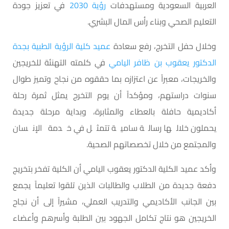
العربية السعودية ومستهدفات
رؤية 2030
في تعزيز جودة
التعليم الصحي وبناء رأس المال البشري.
وخلال حفل التخرج، رفع سعادة
عميد كلية الرؤية الطبية بجدة
الدكتور يعقوب بن ظافر اليامي
في كلمته التهنئة للخريجين
والخريجات، معبراً عن اعتزازه بما حققوه من نجاح وتميز طوال
سنوات دراستهم، ومؤكداً أن يوم التخرج يمثل ثمرة رحلة
أكاديمية حافلة بالعطاء والمثابرة، وبداية مرحلة جديدة
يحملون خلالها رسالة سامية تتمثل في خدمة الإنسان
والمجتمع من خلال تخصصاتهم الصحية.
وأكد عميد الكلية الدكتور يعقوب اليامي أن الكلية تفخر بتخريج
دفعة جديدة من الطلاب والطالبات الذين تلقوا تعليماً يجمع
بين الجانب الأكاديمي والتدريب العملي، مشيراً إلى أن نجاح
الخريجين هو نتاج تكامل الجهود بين الطلبة وأسرهم وأعضاء