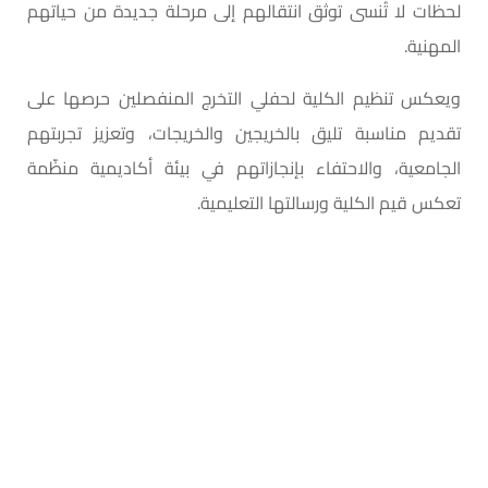
لحظات لا تُنسى توثق انتقالهم إلى مرحلة جديدة من حياتهم
المهنية.
ويعكس تنظيم الكلية لحفلي التخرج المنفصلين حرصها على
تقديم مناسبة تليق بالخريجين والخريجات، وتعزيز تجربتهم
الجامعية، والاحتفاء بإنجازاتهم في بيئة أكاديمية منظّمة
تعكس قيم الكلية ورسالتها التعليمية.
واختتمت المناسبة بالتقاط صورة جماعية تجمع عميد ووكيل
الكلية مع الطلاب الخريجين.
وفي هذه المناسبة السعيدة تتقدم
كليات الرؤية
بأصدق
التهاني والتبريكات للخريجين والخريجات مع التمنيات لهم
بمستقبل مهني مشرق، وأن يكونوا إضافة نوعية للقطاع
الصحي، وسفراء للتميز والعطاء في مختلف مواقع عملهم
القادمة.