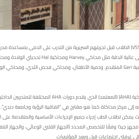
يمكن مركز مهارات الرؤية للمهارات والمحاكاة (VSSC) الطلاب قبل تجربتهم السريرية من التدرب على 
الأخرى: Mega Code manikin (متوسط الدقة)، ودمية Geri المتقدم، ودمية الأطفال، ومحاكي فحص
سريرية، كل منها مجهز جيدًا وفقًا للتخصص المحدد (الجهاز القلبي الوعائي، والجه