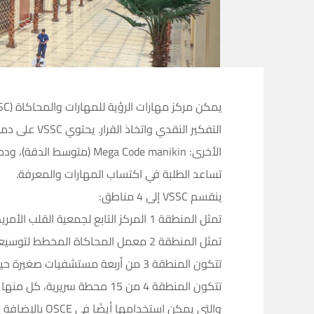
تساعد الطلبة في اكتساب المهارات والمعرفة.
ينقسم VSSC إلى 4 مناطق:
تمثل المنطقة 1 المركز التابع لجمعية القلب الأمريكية (AHA) (المعتمد) الذي يقدم دورات AHA المختلفة للمتدربين الداخليين والخارجيين.
تمثل المنطقة 2 معمل المحاكاة المخطط لتوسيعه إلى مركز محاكاة كما هو مقترح في “اتفاقية الرؤية وجامعة دندي”.
تتكون المنطقة 3 من أربعة مستشفيات صغيرة حيث يمكن لطلاب الطب إجراء جميع الإجراءات الأساسية والمتقدمة على الدمى قبل التعرض للتدريب السريري.
تتكون المنطقة 4 من 15 محطة 
والتي يمكن استخدامها أيضًا في OSCE بالإضافة إلى غرفتي اجتماعات قبل وبعد المؤتمرات.