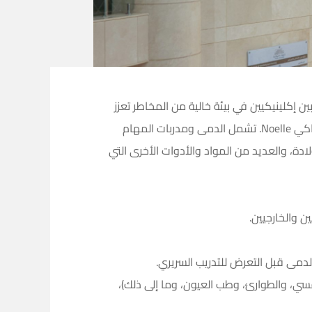
الدمى بمساعدة مدربين إكلينيكيين في بيئة خالية من المخاطر تعزز
التفكير النقدي واتخاذ القرار. يحتوي VSSC على دمى عالية الدقة مثل محاكي Harvey ومحاكية Hal لحديثي الولادة ومحاكي Noelle. تشمل الدمى ومدربات المهام
 الثدي، ومحاكي الولادة، والعديد من المواد والأدوات الأخرى التي
از التنفسي، والطوارئ، وطب العيون، وما إلى ذلك)،