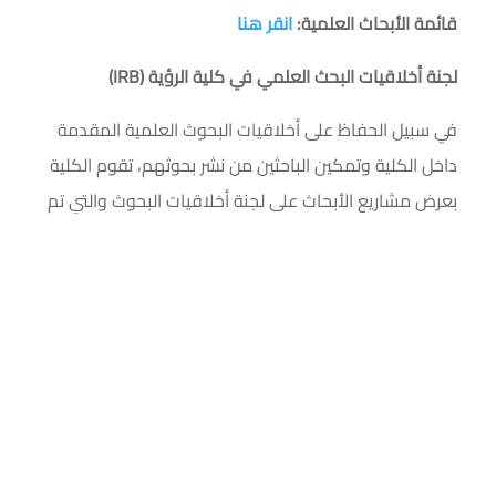
قائمة الأبحاث العلمية:
انقر
هنا
لجنة أخلاقيات البحث
العلمي في كلية الرؤية (
IRB
)
في سبيل الحفاظ على أخلاقيات البحوث العلمية المقدمة
داخل الكلية وتمكين الباحثين من نشر بحوثهم، تقوم الكلية
بعرض مشاريع الأبحاث على لجنة أخلاقيات البحوث والتي تم
اعتمادها من اللجنة الوطنية للأخلاقيات الحيوية بهدف
القيام بمراجعة أخلاقيات البحوث العلمية المقدمة داخل
الكلية، كما تعمل اللجنة على التأكد من التزام الباحث الرئيس
والعاملين على البحث بجميع الضوابط والإجراءات والأحكام
الواردة في نظام أخلاقيات البحث على المخلوقات الحية
ولائحته التنفيذية.