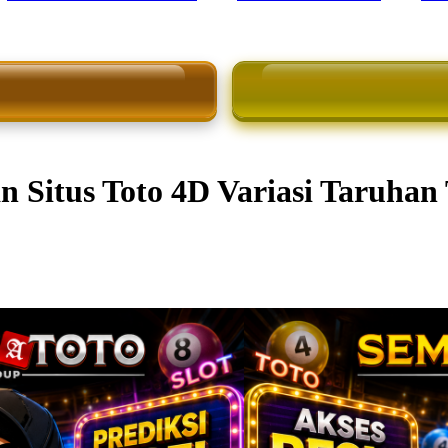
itus Toto 4D Variasi Taruhan T