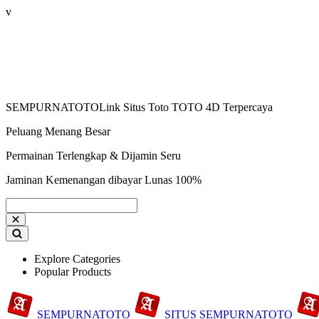
v
SEMPURNATOTOLink Situs Toto TOTO 4D Terpercaya
Peluang Menang Besar
Permainan Terlengkap & Dijamin Seru
Jaminan Kemenangan dibayar Lunas 100%
Explore Categories
Popular Products
SEMPURNATOTO
SITUS SEMPURNATOTO