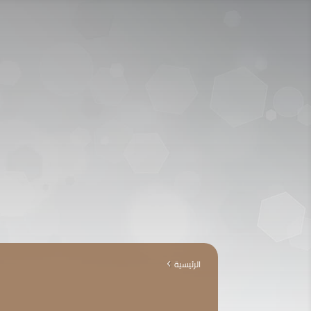
اتصل الآن:
920009112
حسابي
دخول/جديد
الرئيسية
4