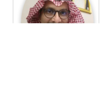
الحمد لله رب العالمين الذي من علينا بنعمة
العلم وجعله سبيل لهداية ورفعة منزلة الانسان
في الدنيا ومسلك لجنة عرضها السماوات